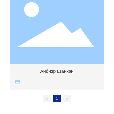
Айбиэр Шанхэн
1
<
>