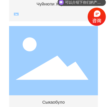
可以介绍下你们的产品么？
Чуйнюпи Харбин
Сыкаобуло