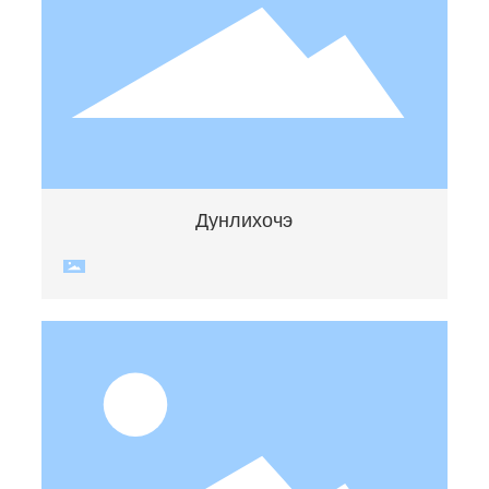
Дунлихочэ