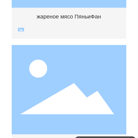
жареное мясо ПяньиФан