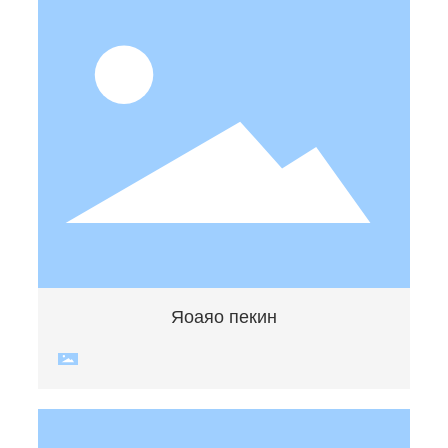
Яоаяо пекин