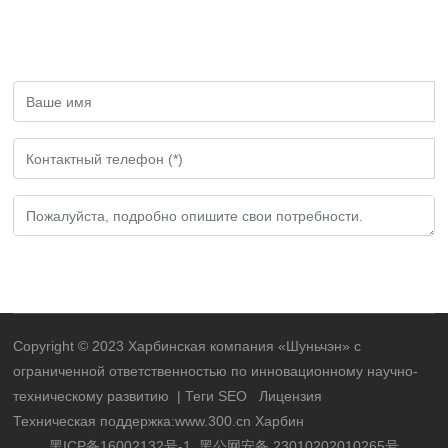
предложения, пожалуйста, оставьте нам
сообщение!
Представлено
Copyright © 2023 Харбинская компания «Шуньчэн» с
ограниченной ответственностью по инновационному научно-
техническому развитию |
Теги SEO
Лицензия
Техническая поддержка:
www.300.cn
Харбин
黑ICP备16002132号-1
黑公网安备 23010202010265号